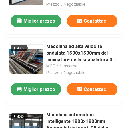
Prezzo：Negoziabile
Circa noi
Miglior prezzo
Contattaci
Giro della fabbrica
Macchina ad alta velocità
Controllo di qualità
ondulata 1500x1500mm del
laminatore della scanalatura 3
strati laminatore della
MOQ：1 insieme
contattici
scanalatura di 5 pieghe
Prezzo：Negoziabile
Macchina ad alta velocità Accoppiatrici
Miglior prezzo
Contattaci
Macchina automatica Accoppiatrici
Macchina automatica
intelligente 1900x1900mm
laminatore di litho
Accoppiatrici con il CE dello