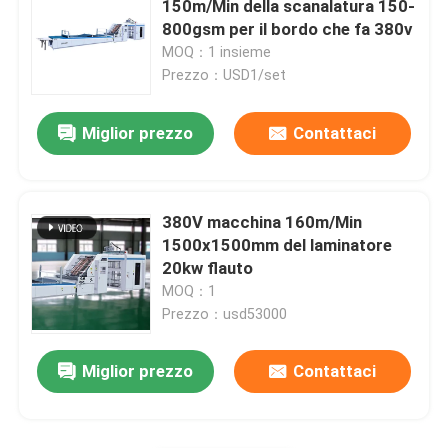
150m/Min della scanalatura 150-
800gsm per il bordo che fa 380v
Macchina di laminazione ondulata
MOQ：1 insieme
Prezzo：USD1/set
Miglior prezzo
Contattaci
380V macchina 160m/Min
1500x1500mm del laminatore
20kw flauto
MOQ：1
Prezzo：usd53000
Miglior prezzo
Contattaci