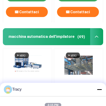
Contattaci
Contattaci
macchina automatica dell'impilatore
(49)
Flip-flop e impilamento
Flip Flop Stacker
automatici della
Machine Automatic
Tracy
raccolta automatica
Flap Barrier Gate
della macchina
1500x1500mm
dell'impilatore
4:15 PM