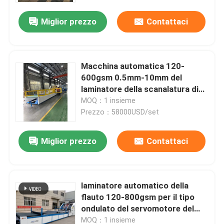
Miglior prezzo
Contattaci
Macchina automatica 120-
600gsm 0.5mm-10mm del
laminatore della scanalatura di
150m/Min
MOQ：1 insieme
Prezzo：58000USD/set
Miglior prezzo
Contattaci
Casa
laminatore automatico della
Prodotti
flauto 120-800gsm per il tipo
ondulato del servomotore del
contenitore di cartone
Manifestazione di VR
MOQ：1 insieme