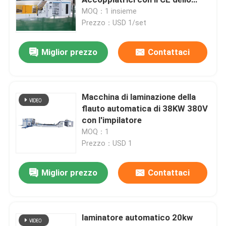
schermo
MOQ：1 insieme
Prezzo：USD 1/set
macchina di Turner del mucchio
Miglior prezzo
Contattaci
Macchina della laminazione della flauto
macchina automatica dell'impilatore
Macchina di laminazione della
flauto automatica di 38KW 380V
con l'impilatore
Macchina di laminazione del cartone
MOQ：1
Prezzo：USD 1
Macchina di laminazione di carta
Miglior prezzo
Contattaci
macchina di montaggio di carta
laminatore automatico 20kw
Strato per rivestire macchina di laminazione