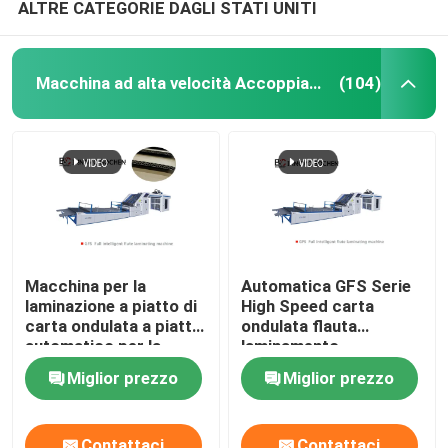
ALTRE CATEGORIE DAGLI STATI UNITI
Macchina ad alta velocità Accoppiatrici
(104)
Macchina per la
Automatica GFS Serie
laminazione a piatto di
High Speed carta
carta ondulata a piatto
ondulata flauta
automatico per la
laminamento
fabbricazione di
sovrapposizione
Miglior prezzo
Miglior prezzo
scatole di cartone
laminatore macchina
Contattaci
Contattaci