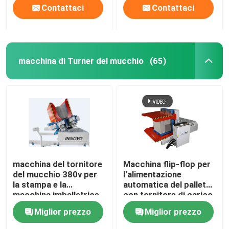
Contattaci
Contattaci
macchina di Turner del mucchio
(65)
macchina del tornitore
Macchina flip-flop per
del mucchio 380v per
l'alimentazione
la stampa e la
automatica del pallet
macchina imballatrice
con tornitore di carico
elettrica automatica
di carta da 1450 mm
Miglior prezzo
Miglior prezzo
1900mm