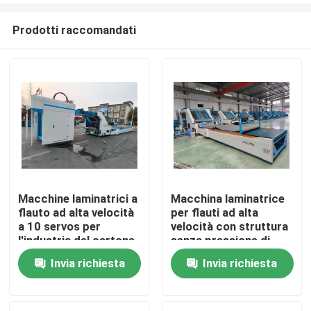
Prodotti raccomandati
Macchine laminatrici a
Macchina laminatrice
flauto ad alta velocità
per flauti ad alta
Casa
a 10 servos per
velocità con struttura
l'industria del cartone
senza pressione di
ondulato
alimentazione e
Invia richiesta
Invia richiesta
Prodotti
controllo digitale della
colla per ridurre al
minimo i danni e gli
Manifestazione di VR
sprechi di colla