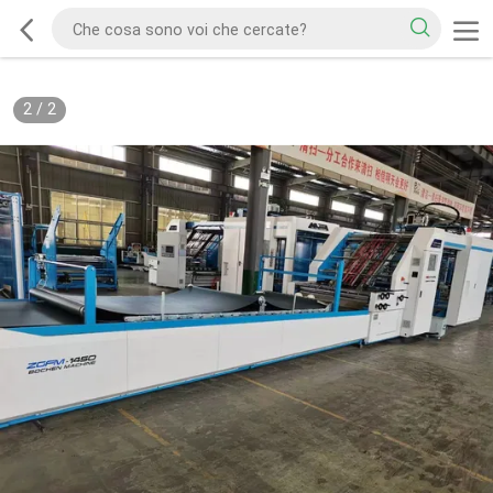
2
/
2